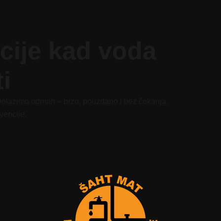
ncije kad voda
i
 Dolazimo odmah – brzo, pouzdano i bez čekanja.
vencije.