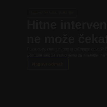
Radimo 24 sata, svaki dan
Hitne interve
ne može čekat
Pukla cijev, curenje vode ili začepljen odvod?
Dostupni smo 24 sata dnevno za sve hitne inter
Nazovi odmah