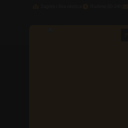
Skip
Zagreb i šira okolica
Radimo 00-24h
to
content
P