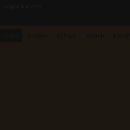
info@sahtmat24.hr
očetna
O nama
Usluge
Cjenik
Konta