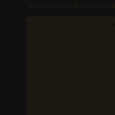
Skip
Zagreb i šira okolica
Radimo 00-24h
to
content
P