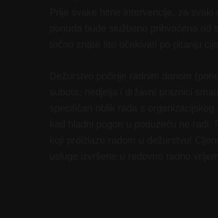
Prije svake hitne intervencije, za svaki
ponuda bude službeno prihvaćena od st
točno znate što očekivati po pitanju ci
Dežurstvo počinje radnim danom (poned
subota, nedjelja i državni praznici sma
specifičan oblik rada s organizacijsk
kad hladni pogon u poduzeću ne radi. 
koji proizlaze radom u dežurstvu! Cije
usluge izvršene u redovno radno vrije