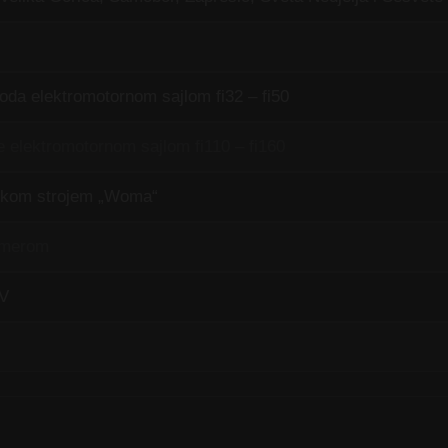
oda elektromotornom sajlom fi32 – fi50
e elektromotornom sajlom fi110 – fi160
iskom strojem „Woma“
kamerom
TV