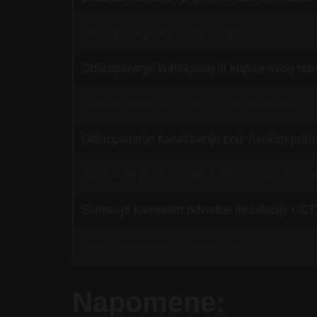
Odštopavanje wc školjke sajlom
Odštopavanje kuhinjskog ili kupaonskog odv
Odštopavanje temeljne ili vertikalne odvodnj
Odštopavanje kanalizacije pod visokim prit
Ispitivanje puknuća cijevi termovizijskom 
Snimanje kamerom odvodne instalacije CC
Servis ugrađenog vodokotlića
Napomene: