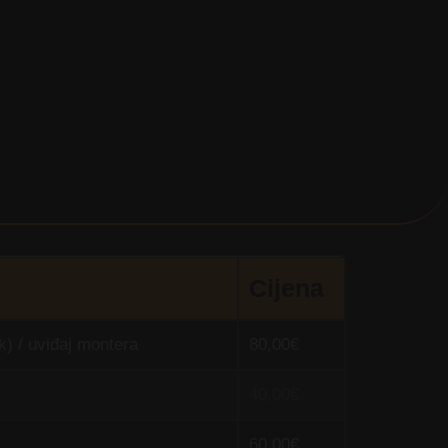
Cijena
k) / uviđaj montera
80,00€
40,00€
60,00€