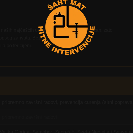
naših najčešćih usluga. Svaki kvar je specifičan, zato
 opseg zahvata. Bez skrivenih troškova, bez
a po fer cijeni.
 pripremno završni radovi, prevencija curenja (sitni poprava
i pripremno završni radovi
Velika Gorica, Samobor, Zaprešić, Sveta Nedjelja i Sesvete