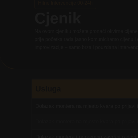
Hitne Intervencije 00-24h
Cjenik
Na ovom cjeniku možete pronaći okvirne cijene 
prije početka rada jasno komuniciramo cijenu i
improvizacije – samo brza i pouzdana intervencij
Usluga
Dolazak montera na mjesto kvara po prijavi i
Dolazak montera na mjesto kvara po prijavi 
Dolazak montera i pripremno završni radovi 