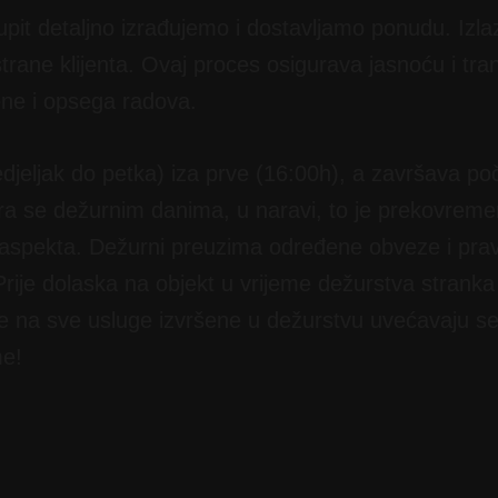
 upit detaljno izrađujemo i dostavljamo ponudu. Izl
rane klijenta. Ovaj proces osigurava jasnoću i tr
jene i opsega radova.
jeljak do petka) iza prve (16:00h), a završava p
tra se dežurnim danima, u naravi, to je prekovremen
og aspekta. Dežurni preuzima određene obveze i pr
Prije dolaska na objekt u vrijeme dežurstva stran
ne na sve usluge izvršene u dežurstvu uvećavaju s
me!