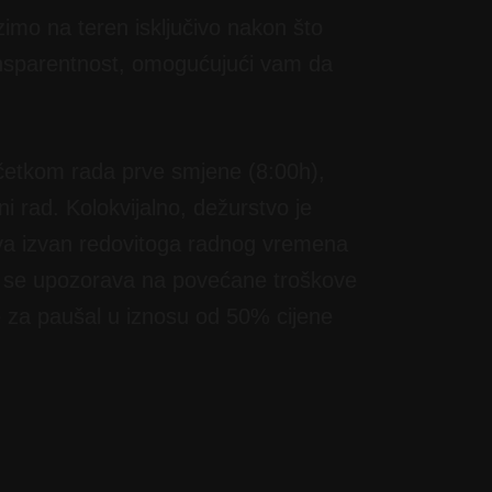
azimo na teren isključivo nakon što
ansparentnost, omogućujući vam da
očetkom rada prve smjene (8:00h),
i rad. Kolokvijalno, dežurstvo je
ava izvan redovitoga radnog vremena
ka se upozorava na povećane troškove
e za paušal u iznosu od 50% cijene