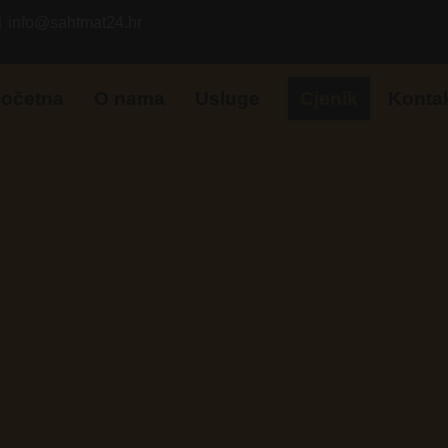
info@sahtmat24.hr
očetna
O nama
Usluge
Cjenik
Konta