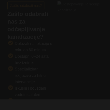
Zašto odabrati nas?
Zašto odabrati
nas za
odčepljivanje
kanalizacije?
Dolazak na lokaciju u
roku do 60 minuta
Dostupni 0–24 sata,
bez iznimke
Specijalizirani
isključivo za hitne
intervencije
Iskusni i pouzdani
vodoinstalateri
Jasna komunikacija i
transparentne cijene