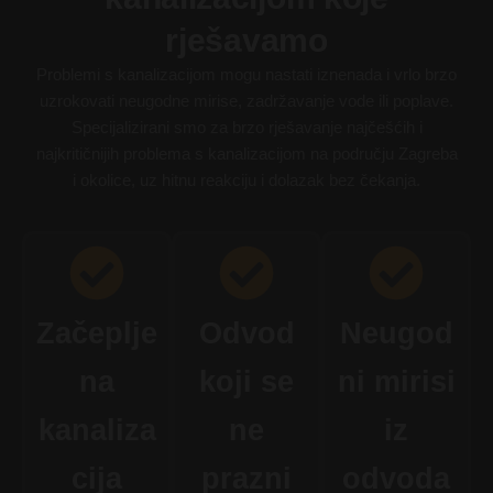
rješavamo
Problemi s kanalizacijom mogu nastati iznenada i vrlo brzo
uzrokovati neugodne mirise, zadržavanje vode ili poplave.
Specijalizirani smo za brzo rješavanje najčešćih i
najkritičnijih problema s kanalizacijom na području Zagreba
i okolice, uz hitnu reakciju i dolazak bez čekanja.
Začeplje
Odvod
Neugod
na
koji se
ni mirisi
kanaliza
ne
iz
cija
prazni
odvoda