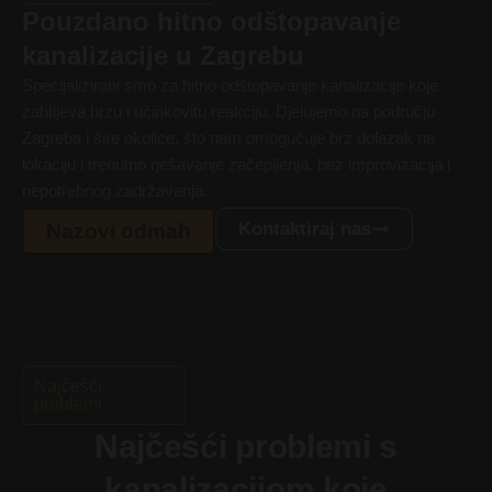
Pouzdano hitno odštopavanje
kanalizacije u Zagrebu
Specijalizirani smo za hitno odštopavanje kanalizacije koje
zahtijeva brzu i učinkovitu reakciju. Djelujemo na području
Zagreba i šire okolice, što nam omogućuje brz dolazak na
lokaciju i trenutno rješavanje začepljenja, bez improvizacija i
nepotrebnog zadržavanja.
Kontaktiraj nas
Nazovi odmah
Najčešći
problemi
Najčešći problemi s
kanalizacijom koje