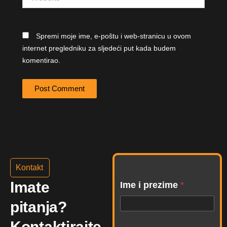
Spremi moje ime, e-poštu i web-stranicu u ovom
internet pregledniku za sljedeći put kada budem
komentirao.
Kontakt
Imate
Ime i prezime
*
pitanja?
Kontaktirajte
B