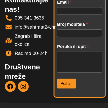
Email
*
r
nas!
o
j
095 341 3635
i
u
Broj mobitela
*
info@sahtmat24.hr
p
i
Zagreb i šira
t
okolica
Poruka ili upit
*
Radimo 00-24h
Društvene
mreže
F
I
Pošalji
a
n
c
s
e
t
b
a