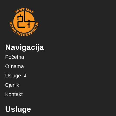
o
g
o
r
k
a
m
Navigacija
Početna
O nama
Usluge
Cjenik
Kontakt
Usluge